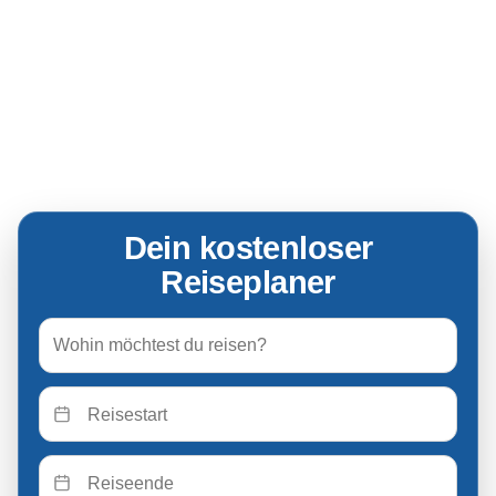
Dein kostenloser
Reiseplaner
Titel
Website
Startdatum
Enddatum