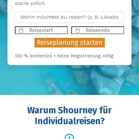
starte sofort.
Titel
Website
Startdatum
Enddatum
Reiseplanung starten
100 % kostenlos • Keine Registrierung nötig
Warum Shourney für
Individualreisen?